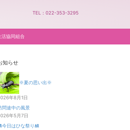
TEL：022-353-3295
生活協同組合
お知らせ
🌞夏の思い出🌞
2026年8月1日
訪問途中の風景
2026年5月7日
🎎今日はひな祭り🎎