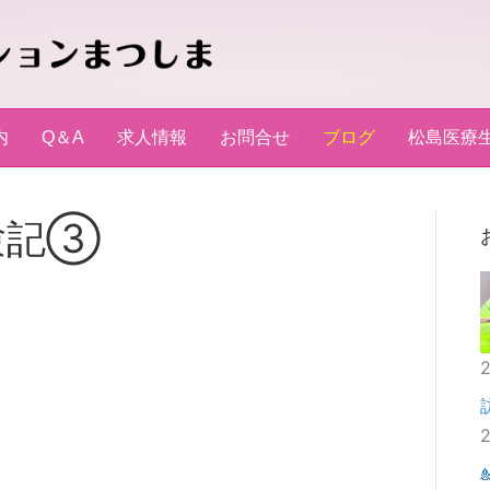
内
Q＆A
求人情報
お問合せ
ブログ
松島医療
験記③