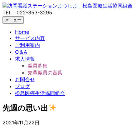
TEL：022-353-3295
メニュー
Home
サービス内容
ご利用案内
Q＆A
求人情報
職員募集
先輩職員の言葉
お問合せ
ブログ
松島医療生活協同組合
先週の思い出
2021年11月22日